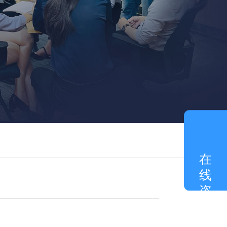
在
线
咨
询